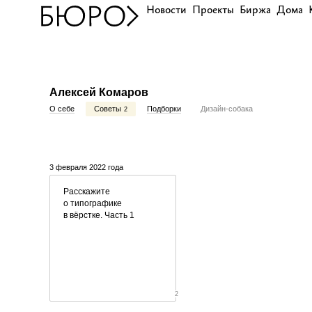
Новости
Проекты
Биржа
Дома
Алексей Комаров
О себе
Советы
Подборки
Дизайн-собака
2
3 февраля 2022 года
Расскажите
о типографике
в вёрстке. Часть 1
2