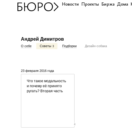
Новости
Проекты
Биржа
Дома
Андрей Димитров
О себе
Советы
Подборки
Дизайн-собака
3
23 февраля 2016 года
Что такое модальность
и почему её принято
ругать? Вторая часть
4