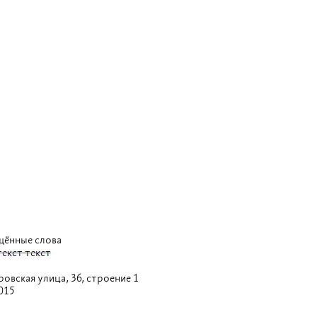
щённые слова
текст текст
овская улица,
36, строение 1
015