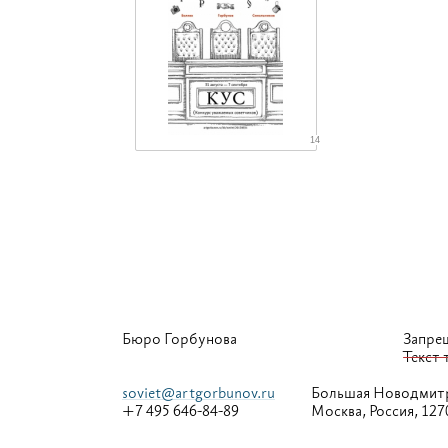
14
Бюро Горбунова
Запре
Текст 
soviet@artgorbunov.ru
Большая
Новодмитр
+7 495 646-84-89
Москва, Россия, 127