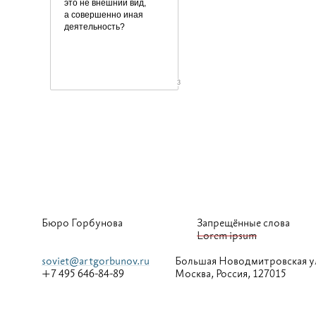
это не внешний вид,
а совершенно иная
деятельность?
3
Бюро Горбунова
Запрещённые слова
Lorem ipsum
soviet@artgorbunov.ru
Большая
Новодмитровская у
+7 495 646-84-89
Москва, Россия, 127015