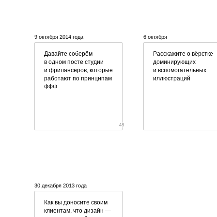
9 октября 2014 года
6 октября
Давайте соберём
Расскажите о вёрстке
в одном посте студии
доминирующих
и фрилансеров, которые
и вспомогательных
работают по принципам
иллюстраций
ФФФ
48
30 декабря 2013 года
Как вы доносите своим
клиентам, что дизайн —