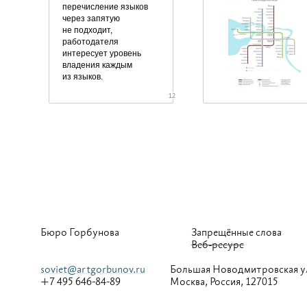
перечисление языков
через запятую
не подходит,
работодателя
интересует уровень
владения каждым
из языков.
12
Бюро Горбунова
Запрещённые слова
Веб-ресурс
soviet@artgorbunov.ru
Большая
Новодмитровская у
+7 495 646-84-89
Москва, Россия, 127015