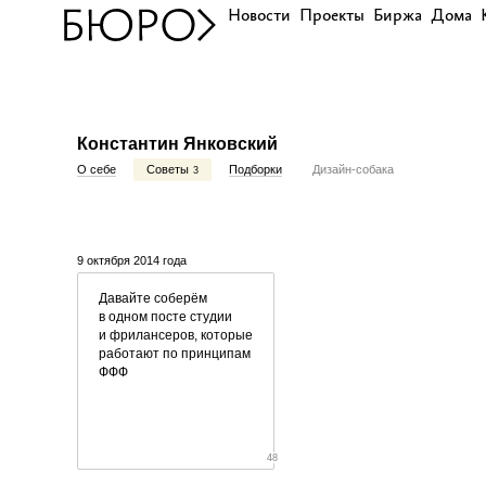
Новости
Проекты
Биржа
Дома
Константин Янковский
О себе
Советы
Подборки
Дизайн-собака
3
9 октября 2014 года
Давайте соберём
в одном посте студии
и фрилансеров, которые
работают по принципам
ФФФ
48