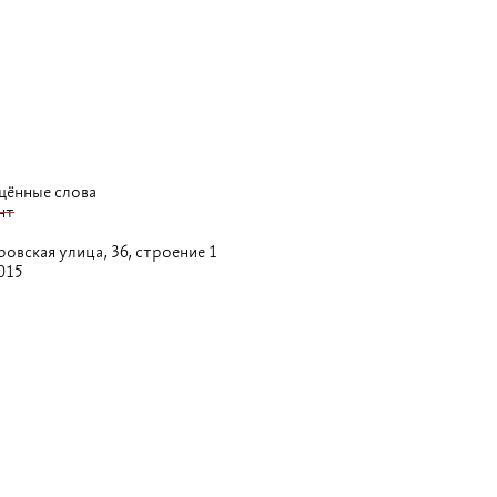
щённые слова
нт
овская улица,
36, строение 1
015