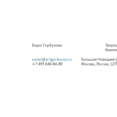
Бюро Горбунова
Запре
Конте
soviet@artgorbunov.ru
Большая
Новодмитр
+7 495 646-84-89
Москва, Россия, 127