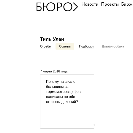
Новости
Проекты
Бирж
Тиль Улен
О себе
Советы
Подборки
Дизайн-собака
7 марта 2016 года
Почему на шкале
большинства
термометров цифры
написаны по обе
стороны делений?
1