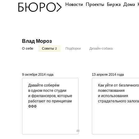
Новости
Проекты
Биржа
Дома
Влад Мороз
О себе
Советы
Подборки
Дизайн-собака
2
9 октября 2014 года
13 апреля 2014 года
Давайте соберём
Как уйти от безличного
в одном посте студии
повествования
и фрилансеров, которые
и использования
работают по принципам
страдательного залог
ФФФ
48