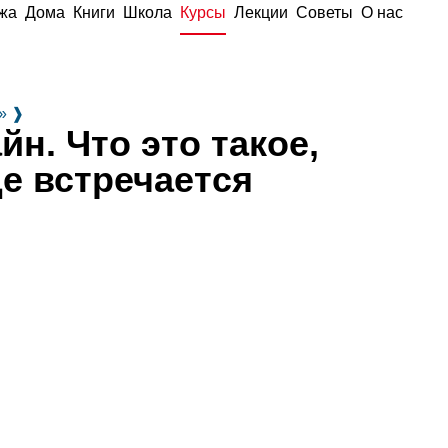
жа
Дома
Книги
Школа
Курсы
Лекции
Советы
О нас
»
❱
н. Что это такое,
де встречается