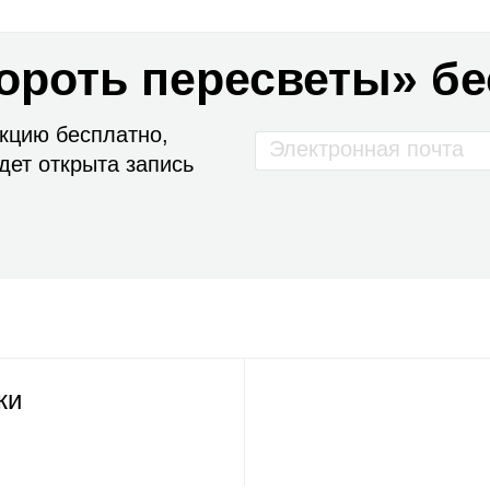
бороть пересветы» б
екцию бесплатно,
дет открыта запись
жи