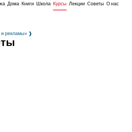
жа
Дома
Книги
Школа
Курсы
Лекции
Советы
О нас
й и рекламы»
❱
еты