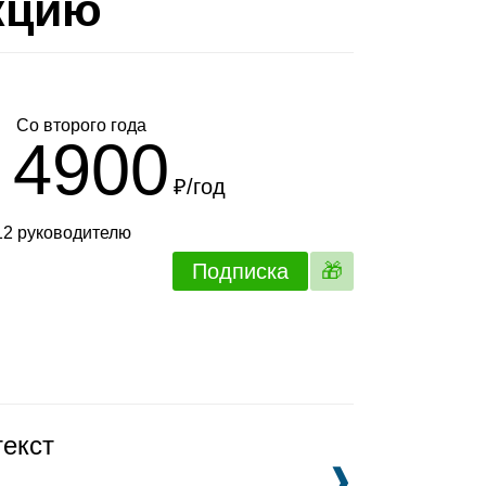
кцию
Со второго года
4900
₽/год
 12 руководителю
Подписка
🎁
текст
❱