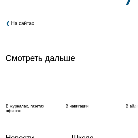
❰
На сайтах
Смотреть дальше
В журналах, газетах,
В навигации
В айд
афишах
Новости
Школа