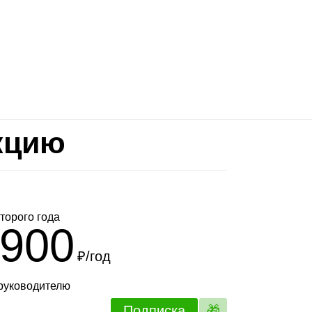
кцию
торого года
900
₽/год
 руководителю
Подписка
🎁