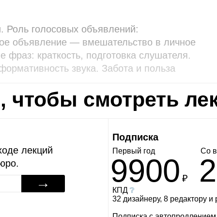
. Роль голосовых объявлений:
вое объявление — вмешательство в личное
е фраз: краткость, подготовка слушателя.
формативность звука. Забота и польза
ь, чтобы смотреть ле
Подписка
ходе лекций
Первый год
Со в
9900
2
юро.
₽
→
КПД
❔
32 дизайнеру, 8 редактору и
Подписка с автопродлением