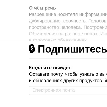
О чём речь
Разрешение носителя информации
дублирование, срочность. Голосо
пространство человека. Построени
Объявления на разных языках. Ин
в голосовых объявлениях.
🔒 Подпишитес
Когда что выйдет
Оставьте почту, чтобы узнать о вы
и обновлениях других продуктов б