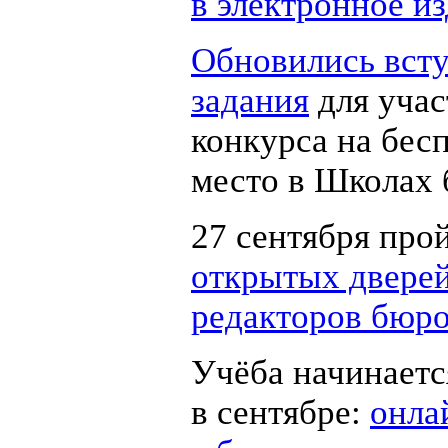
в электронное из
Обновились вст
задания
для учас
конкурса на бес
место в Школах 
27 сентября про
открытых двере
редакторов бюр
Учёба начинаетс
в сентябре:
онла