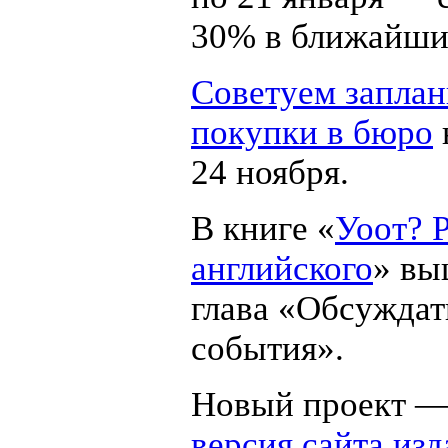
30% в ближайшие
Советуем заплан
покупки в бюро
24 ноября.
В книге «
Уоот? 
английского
» вы
глава «Обсуждат
события».
Новый проект 
версия сайта изд