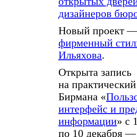
открытых двере
дизайнеров бюр
Новый проект 
фирменный стил
Ильяхова
.
Открыта запись
на практический
Бирмана «
Польз
интерфейс и пре
информации
» с 
по 10 декабря —