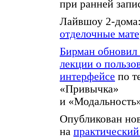
при ранней запи
Лайвшоу
2-дома
отделочные мат
Бирман обновил
лекции о пользо
интерфейсе
по т
«Привычка»
и «Модальность»
Опубликован но
на
практический