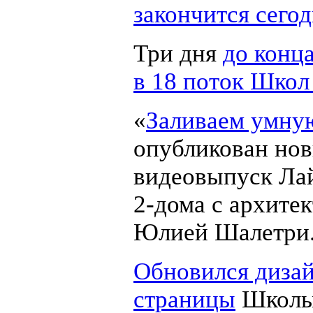
закончится сего
Три дня
до конц
в 18 поток Школ
«
Заливаем умну
опубликован но
видеовыпуск Ла
2-дома
с архите
Юлией Шалетри
Обновился диза
страницы
Школ