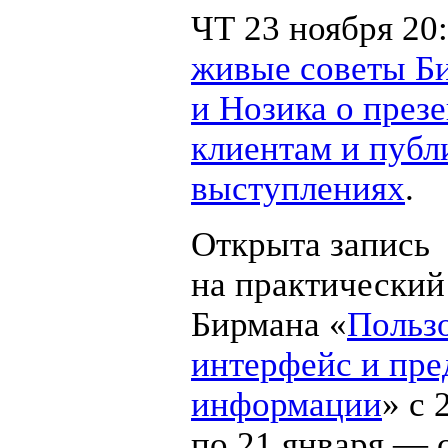
ЧТ 23 ноября 20
живые советы Б
и Нозика о през
клиентам и пуб
выступлениях
.
Открыта запись
на практический
Бирмана «
Польз
интерфейс и пре
информации
» с 
по 21 января — 