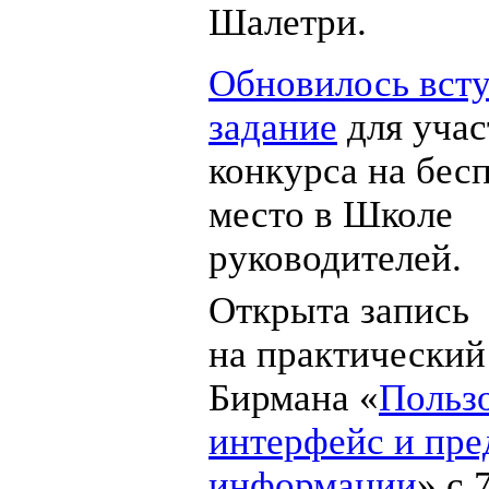
Шалетри.
Обновилось вст
задание
для учас
конкурса на бес
место в Школе
руководителей.
Открыта запись
на практический
Бирмана «
Польз
интерфейс и пре
информации
» с 