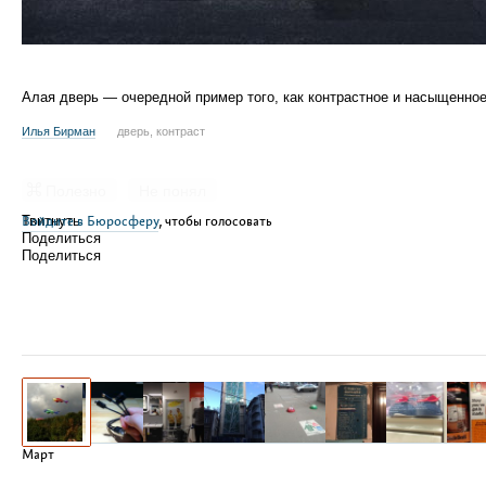
Алая дверь — очередной пример того, как контрастное и насыщенное,
Илья Бирман
дверь, контраст
Полезно
Не понял
Войдите в Бюросферу
Твитнуть
, чтобы голосовать
Поделиться
Поделиться
Март