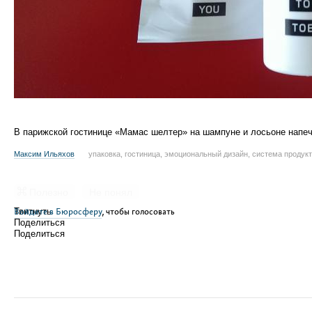
В парижской гостинице «Мамас шелтер» на шампуне и лосьоне напе
Максим Ильяхов
упаковка, гостиница, эмоциональный дизайн, система продук
Полезно
Не понял
Войдите в Бюросферу
Твитнуть
, чтобы голосовать
Поделиться
Поделиться