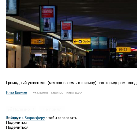
Громадный указатель (метров восемь в ширину) над коридором, со
Илья Бирман
указатель, аэропорт, навигация
Полезно
1
Не понял
Войдите в Бюросферу
Твитнуть
, чтобы голосовать
Поделиться
Поделиться