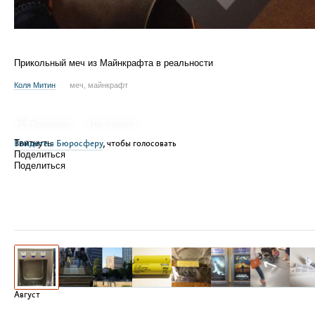
Прикольный меч из Майнкрафта в реальности
Коля Митин
меч, майнкрафт
Полезно
Не понял
Войдите в Бюросферу
Твитнуть
, чтобы голосовать
Поделиться
Поделиться
Август