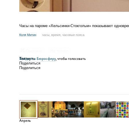
Часы на пароме «
Хельсинки-Стокгольм
» показывают одновре
Коля Митин
часы, время, часовые пояса
Полезно
Не понял
Войдите в Бюросферу
Твитнуть
, чтобы голосовать
Поделиться
Поделиться
Апрель