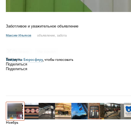
Заботливое и уважительное объявление
Максим Ильяхов
объявление, забота
Полезно
Не понял
Войдите в Бюросферу
Твитнуть
, чтобы голосовать
Поделиться
Поделиться
Ноябрь