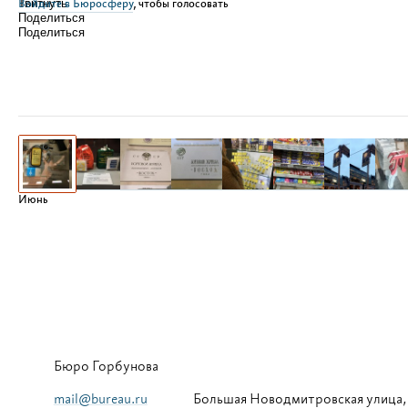
Войдите в Бюросферу
Твитнуть
, чтобы голосовать
Поделиться
Поделиться
Июнь
Бюро Горбунова
mail@bureau.ru
Большая
Новодмитровская улица,