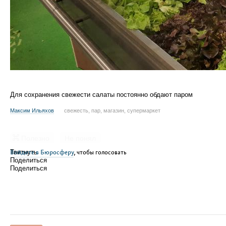
Для сохранения свежести салаты постоянно обдают паром
Максим Ильяхов
свежесть, пар, магазин, супермаркет
Полезно
Не понял
Войдите в Бюросферу
Твитнуть
, чтобы голосовать
Поделиться
Поделиться