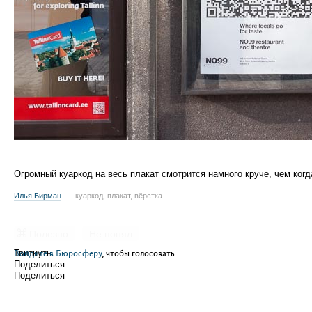
Огромный куаркод на весь плакат смотрится намного круче, чем когда
Илья Бирман
куаркод, плакат, вёрстка
Полезно
Не понял
Войдите в Бюросферу
Твитнуть
, чтобы голосовать
Поделиться
Поделиться