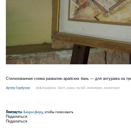
Стилизованная схема развалин арабских бань — для антуража на тре
Артём Горбунов
инфографика, багет, рама, музей, мимикрия, изометрия
Полезно
Не понял
Войдите в Бюросферу
Твитнуть
, чтобы голосовать
Поделиться
Поделиться