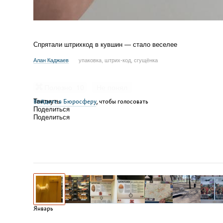
Спрятали штрихкод в кувшин — стало веселее
Алан Каджаев
упаковка, штрих-код, сгущёнка
Полезно
10
Не понял
Войдите в Бюросферу
Твитнуть
, чтобы голосовать
Поделиться
Поделиться
Январь