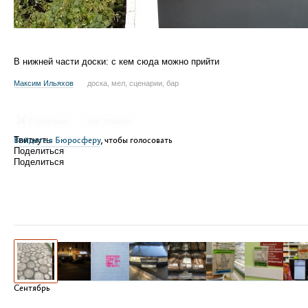
В нижней части доски: с кем сюда можно прийти
Максим Ильяхов
доска, мел, сценарии, бар
Полезно
Не понял
Войдите в Бюросферу
Твитнуть
, чтобы голосовать
Поделиться
Поделиться
Сентябрь