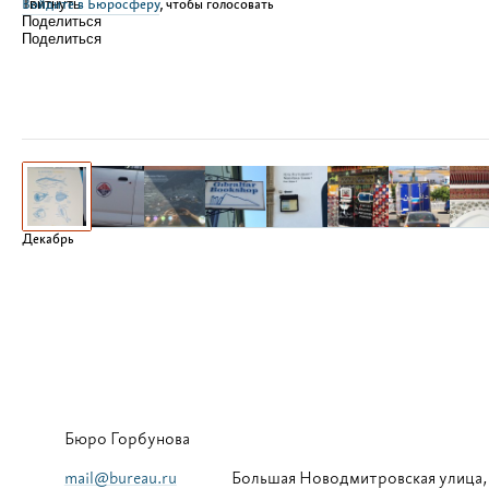
Войдите в Бюросферу
Твитнуть
, чтобы голосовать
Поделиться
Поделиться
Декабрь
Бюро Горбунова
mail@bureau.ru
Большая
Новодмитровская улица,