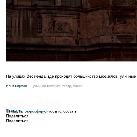
На улицах
Вест-энда
, где проходят большинство мюзиклов, уличные
Илья Бирман
уличная табличка, театр, маска
Полезно
Не понял
Войдите в Бюросферу
Твитнуть
, чтобы голосовать
Поделиться
Поделиться