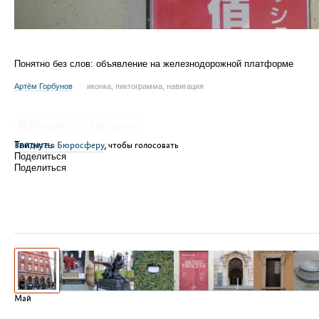
Понятно без слов: объявление на железнодорожной платформе
Артём Горбунов
иконка, пиктограмма, навигация
Полезно
Не понял
Войдите в Бюросферу
Твитнуть
, чтобы голосовать
Поделиться
Поделиться
Май