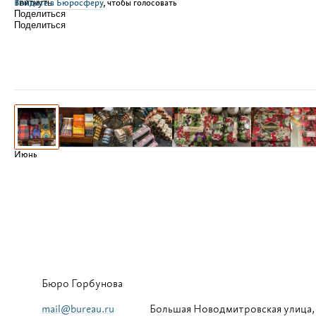
Войдите в Бюросферу
Твитнуть
, чтобы голосовать
Поделиться
Поделиться
Июнь
Бюро Горбунова
mail@bureau.ru
Большая
Новодмитровская улица,