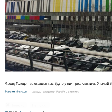
Фасад Телецентра окрашен так, будто у них профилактика. Унылый 
Максим Ильяхов
фасад, телецентр, борьба с унынием
Полезно
Не понял