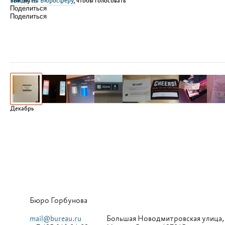
Войдите в Бюросферу
Твитнуть
, чтобы голосовать
Поделиться
Поделиться
Декабрь
Бюро Горбунова
mail@bureau.ru
Большая
Новодмитровская улица,