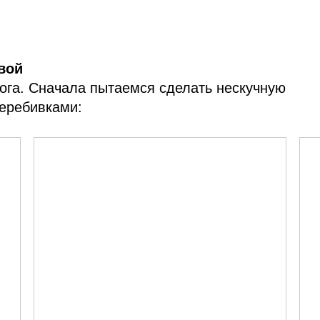
вой
лога. Сначала пытаемся сделать нескучную
перебивками: