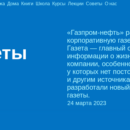
жа
Дома
Книги
Школа
Курсы
Лекции
Советы
О нас
«Газпром‑нефть» р
корпоративную газ
еты
Газета — главный 
информации о жизн
компании, особенн
у которых нет пост
и другим источник
разработали новый
газеты.
24 марта 2023