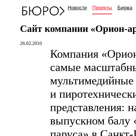
Новости
Проекты
Биржа
Сайт компании «
Орион-а
26.02.2010
Компания
«
Орион
самые масштабны
мультимедийные
и пиротехническ
представления: н
выпускном балу
паруса» в
Санкт-