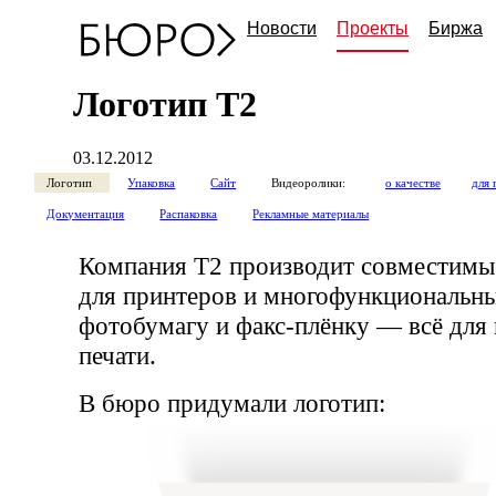
Новости
Проекты
Биржа
Логотип Т2
03.12.2012
Логотип
Упаковка
Сайт
Видеоролики:
о качестве
для 
Документация
Распаковка
Рекламные материалы
Компания Т2 производит совместимы
для принтеров и многофункциональны
фотобумагу и
факс-плёнку
— всё для 
печати.
В бюро придумали логотип: