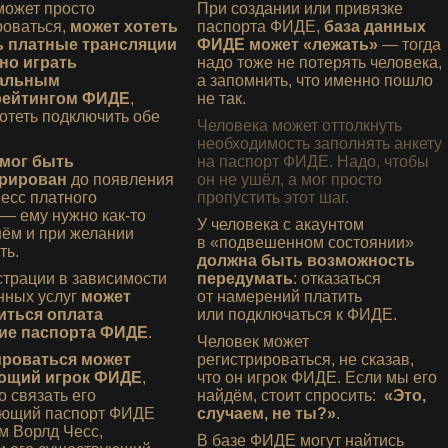
может просто
При создании или привязке
роваться,
может хотеть
паспорта
ФИДЕ
,
база данных
ь платные трансляции
ФИДЕ
может «лежать»
— тогда
но играть
надо тоже не потерять человека,
альным
а запомнить, что именно пошло
рейтингом
ФИДЕ
,
не так.
хотеть подключить обе
Человека может оттолкнуть
необходимость заполнять анкету
 мог быть
на паспорт
ФИДЕ
. Надо, чтобы
трирован
до появления
он не ушёл, а мог просто
Чесс платного
пропустить этот шаг.
 — ему нужно как‑то
У человека с акаунтом
нём и при желании
в «подвешенном состоянии»
ть.
должна быть возможность
страции в зависимости
передумать
: отказаться
нных услуг
может
от намерений платить
иться оплата
или подключаться к
ФИДЕ
.
ние паспорта
ФИДЕ
.
Человек может
ироваться может
регистрироваться, не сказав,
ющий игрок
ФИДЕ
,
что он игрок
ФИДЕ
. Если мы его
о связать его
найдём, стоит спросить:
«Это,
ующий паспорт
ФИДЕ
случаем, не ты?»
.
м Ворлд Чесс,
В базе
ФИДЕ
могут найтись