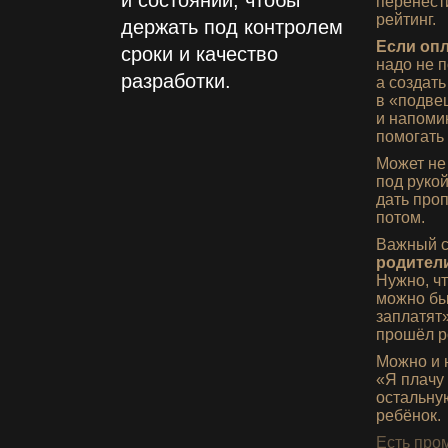
и состояний, чтобы
перенест
рейтинг.
держать под контролем
Если опл
сроки и качество
надо не п
разработки.
а создат
в «подве
и напоми
помогать
Может не
под руко
дать про
потом.
Важный с
родители
Нужно, ч
можно бы
заплатят
прошёл р
Можно и 
«Я плачу 
остальну
ребёнок.
Есть про