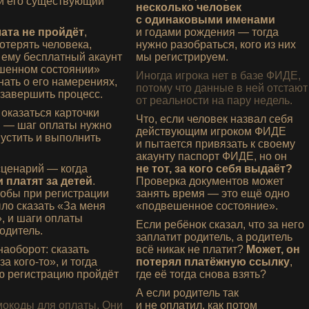
и его существующий
несколько человек
с одинаковыми именами
ата не пройдёт
,
и годами рождения — тогда
отерять человека,
нужно разобраться, кого из них
ь ему бесплатный акаунт
мы регистрируем.
шенном состоянии»
Иногда игрока нет в базе
ФИДЕ
,
нать о его намерениях,
потому что данные в ней отстают
 завершить процесс.
от реальности на пару недель.
 оказаться карточки
Что, если человек назвал себя
й — шаг оплаты нужно
действующим игроком
ФИДЕ
пустить и выполнить
и пытается привязать к своему
акаунту паспорт
ФИДЕ
, но он
ценарий — когда
не тот, за кого себя выдаёт?
 платят за детей
.
Проверка документов может
тобы при регистрации
занять время — это ещё одно
ло сказать «За меня
«подвешенное состояние».
», и шаги оплаты
Если ребёнок сказал, что за него
одитель.
заплатит родитель, а родитель
наоборот: сказать
всё никак не платит?
Может, он
за кого‑то», и тогда
потерял платёжную ссылку
,
ю регистрацию пройдёт
где её тогда снова взять?
А если родитель так
мокоды для оплаты. Они
и не оплатил, как потом