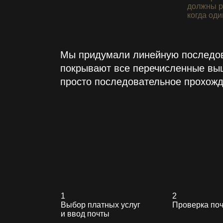
должны р
когда оди
Мы придумали линейную последова
покрывают все перечисленные выш
просто последовательное прохожде
1
2
Выбор платных услуг
Проверка по
и ввод почты