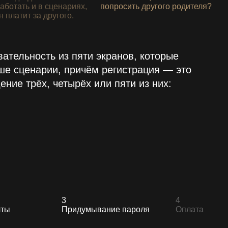
аботать и в сценариях,
попросить другого родителя?
н платит за другого.
тельность из пяти экранов, которые
е сценарии, причём регистрация — это
ние трёх, четырёх или пяти из них:
3
4
чты
Придумы­ва­ние пароля
Оплата