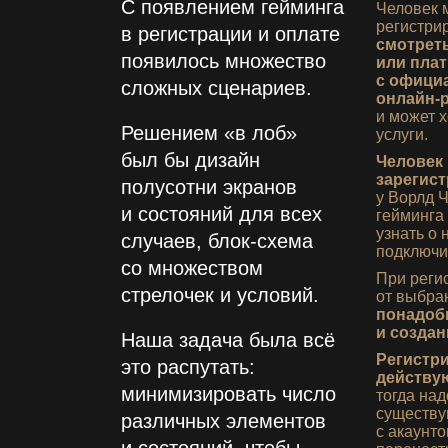
С появлением гейминга
Человек 
регистри
в регистрации и оплате
смотрет
появилось множество
или плат
с офици
сложных сценариев.
онлайн‑
и может 
Решением «в лоб»
услуги.
был бы дизайн
Человек
зарегис
полусотни экранов
у Ворлд 
и состояний для всех
гейминга
узнать о 
случаев, блок‑схема
подключи
со множеством
При реги
стрелочек и условий.
от выбра
понадоб
и созда
Наша задача была всё
Регистр
это распутать:
действу
минимизировать число
тогда над
существ
различных элементов
с акаунто