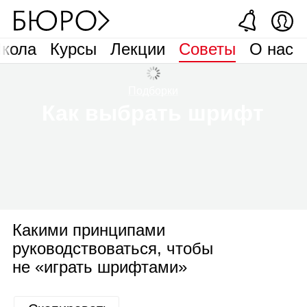
кола
Курсы
Лекции
Советы
О нас
Подборки
Как выбрать шрифт
Какими принципами
руководствоваться, чтобы
не «играть шрифтами»