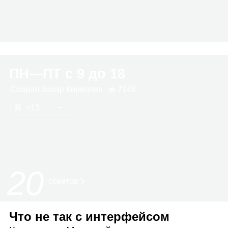
ПН⁠—ПТ с 9 до 18
Собрал
Захар Кириллов
7146
13
20
советов
Что не так с интерфейсом