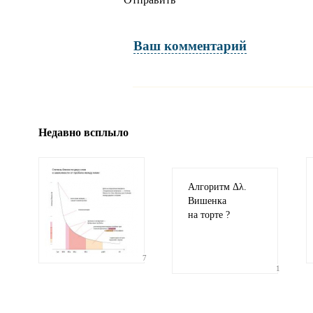
Ваш комментарий
Имя и фамилия
обязательны полностью для публикации коммент
Недавно всплыло
Электронная
почта
адрес не будет опубликован
Алгоритм Δλ.
Вишенка
на торте ?
7
1
Ваши
соображения