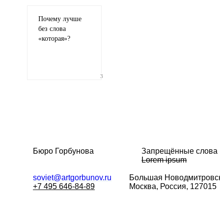
Почему лучше
без слова
«
которая»?
Иллюстрация
гиф или джипег шириной не более 700 пикселей
3
Бюро Горбунова
Запрещённые слова
Lorem ipsum
soviet@artgorbunov.ru
Большая
Новодмитровск
+7 495 646-84-89
Москва, Россия, 127015