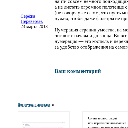
найти совсем немного подходящих
а не листать огромное полотенце 
(не говоря уже о том, что пусть мн
Серёжа
нужно, чтобы даже фильтры не при
Переверзев
23 марта 2013
Нумерация страниц уместна, на мой
читают с начала и до конца. Во вс
нумерация — это костыль и перек
за удобство отображения на самог
Ваш комментарий
Имя и фамилия
обязательны полностью для публикации коммент
Прокрутка и листалка
18
Электронная
почта
адрес не будет опубликован
Смена иллюстраций
при переключении абзацев