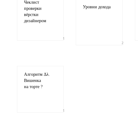
Чеклист
Уровни дохода
проверки
вёрстки
дизайнером
1
2
Алгоритм Δλ.
Вишенка
на торте ?
1