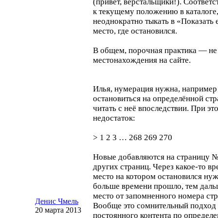
(привет, верстальщики!). Соответс
к текущему положению в каталоге,
неоднократно тыкать в «Показать е
место, где остановился.
В общем, порочная практика — не
местонахождения на сайте.
Илья, нумерация нужна, например 
остановиться на определённой ст
читать с неё впоследствии. При эт
недостаток:
> 1 2 3 … 268 269 270
Новые добавляются на страницу 
других страниц. Через
какое-то
вре
место на котором остановился нуж
больше времени прошло, тем даль
место от запомненного номера стр
Денис Чмель
Вообще это сомнительный подход 
20 марта 2013
постоянного контента по определе