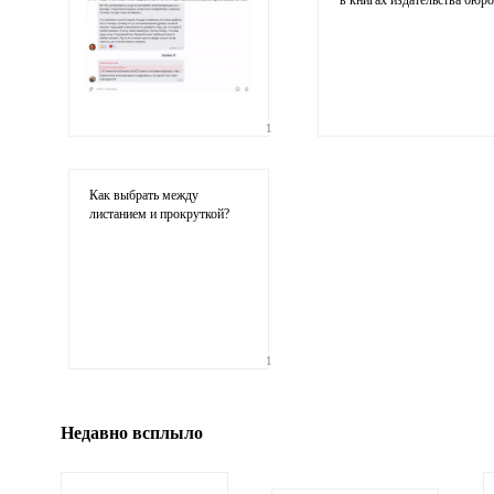
в книгах издательства бюро
1
Ваши
соображения
Как выбрать между
листанием и прокруткой?
Иллюстрация
1
гиф или джипег шириной не более 700 пикселей
Недавно всплыло