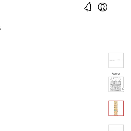
с
Август
14