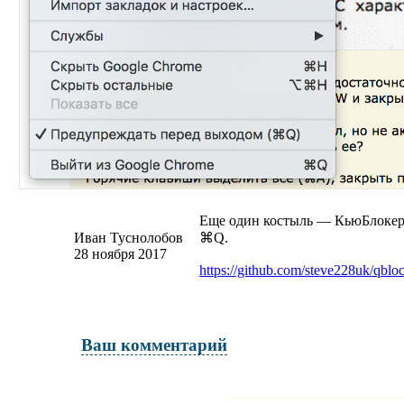
Еще один костыль — КьюБлокер.
Иван Туснолобов
⌘Q.
28 ноября 2017
https://github.com/steve228uk/qblo
Ваш комментарий