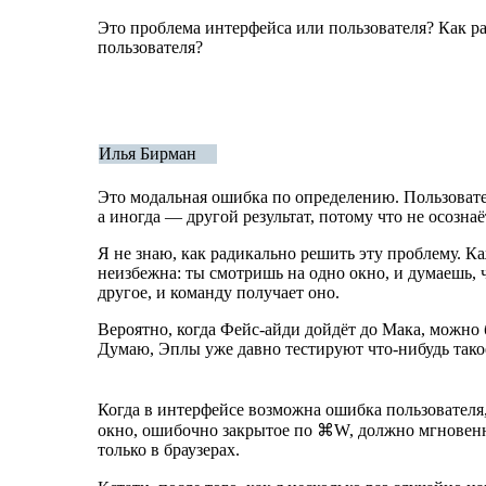
Это проблема интерфейса или пользователя? Как р
пользователя?
Илья Бирман
Это модальная ошибка по определению. Пользовател
а иногда — другой результат, потому что не осозна
Я не знаю, как радикально решить эту проблему. К
неизбежна: ты смотришь на одно окно, и думаешь, ч
другое, и команду получает оно.
Вероятно, когда
Фейс-айди
дойдёт до Мака, можно 
Думаю, Эплы уже давно тестируют
что-нибудь
тако
Когда в интерфейсе возможна ошибка пользователя
окно, ошибочно закрытое по ⌘W, должно мгновенн
только в браузерах.