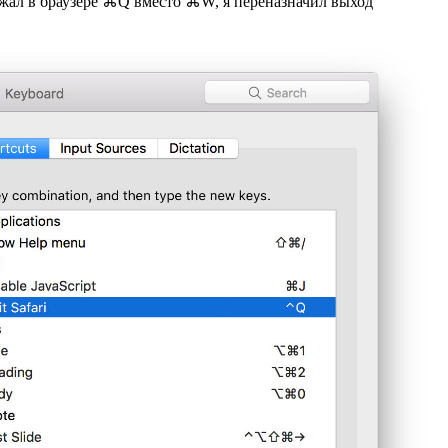
 нажал в браузере ⌘Q вместо ⌘W, я переназначил выход