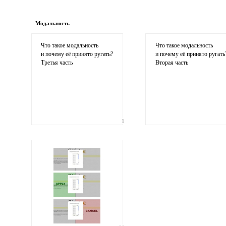
Имя и фамилия
обязательны полностью для публика
Модальность
Электронная почта
адрес не будет опубликован
Что такое модальность
Что такое модальность
и почему её принято ругать?
и почему её принято ругать
Третья часть
Вторая часть
1
Ваши соображения