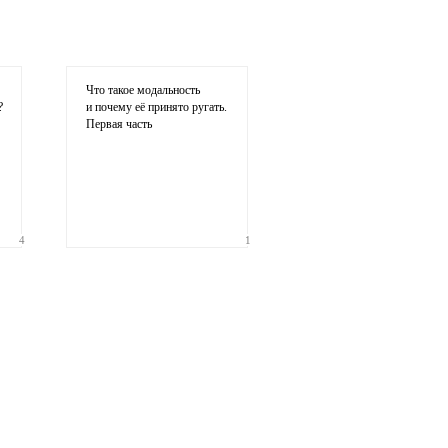
ции комментария
Что такое модальность
?
и почему её принято ругать.
Первая часть
4
1