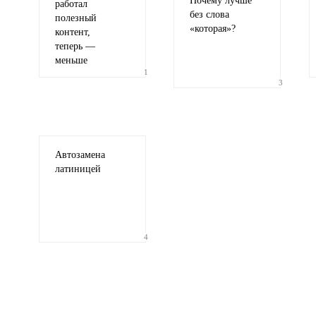
Почему лучше
работал
без слова
полезный
«
которая»?
контент,
теперь —
меньше
1
3
Ваши соображения
Автозамена
латиницей
Иллюстрация
гиф или джипег шириной не более 700 пи
4