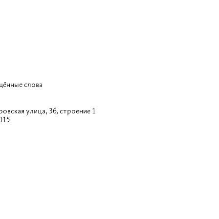
щённые слова
овская улица,
36, строение 1
015