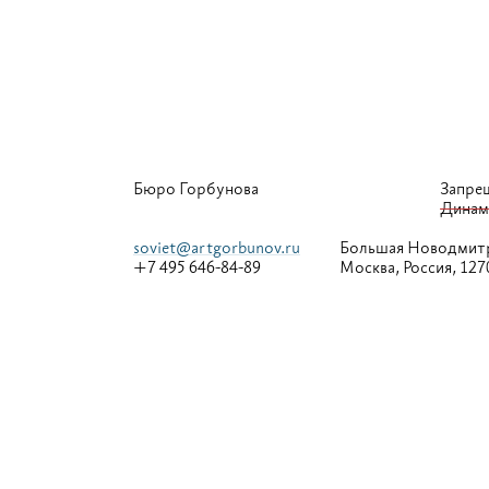
Бюро Горбунова
Запре
Динам
soviet@artgorbunov.ru
Большая
Новодмитр
+7 495 646-84-89
Москва, Россия, 127