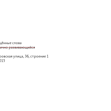
щённые слова
ично развивающийся
овская улица,
36, строение 1
015