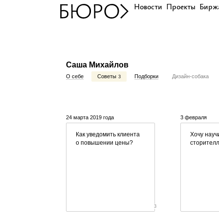
Новости
Проекты
Бирж
Саша Михайлов
О себе
Советы
Подборки
Дизайн-собака
3
24 марта 2019 года
3 февраля
Как уведомить клиента
Хочу науч
о повышении цены?
сторителл
3