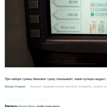
При наборе суммы банкомат сразу показывает, какие купюры выдаст
Михаил Озорнин
банкомат, предварительный просмотр, интерфейс, никаких сю
Полезно
16
Не понял
Войдите в Бюросферу
Твитнуть
, чтобы голосовать