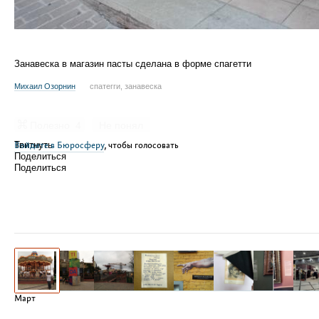
Занавеска в магазин пасты сделана в форме спагетти
Михаил Озорнин
спатегги, занавеска
Полезно
4
Не понял
Войдите в Бюросферу
Твитнуть
, чтобы голосовать
Поделиться
Поделиться
Март