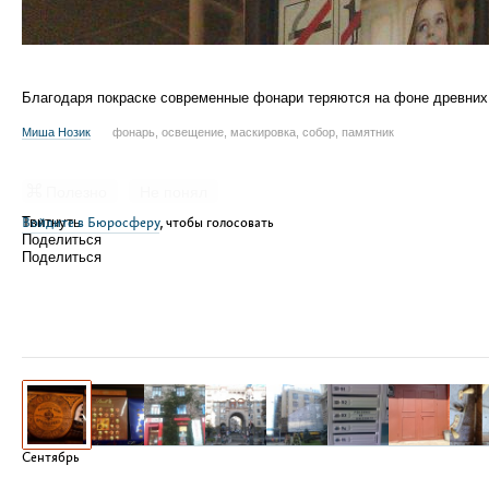
Благодаря покраске современные фонари теряются на фоне древних 
Миша Нозик
фонарь, освещение, маскировка, собор, памятник
Полезно
Не понял
Войдите в Бюросферу
Твитнуть
, чтобы голосовать
Поделиться
Поделиться
Сентябрь