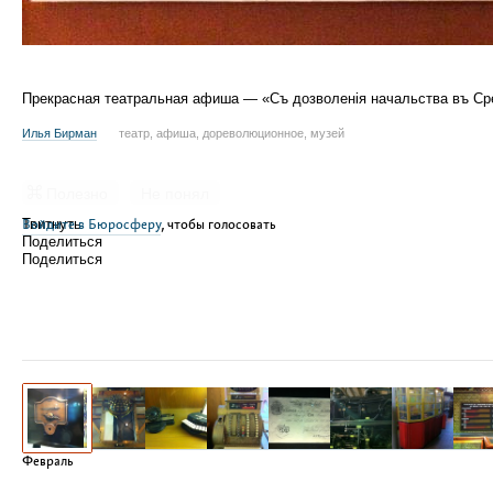
Прекрасная театральная афиша — «Съ дозволенія начальства въ С
Илья Бирман
театр, афиша, дореволюционное, музей
Полезно
Не понял
Войдите в Бюросферу
Твитнуть
, чтобы голосовать
Поделиться
Поделиться
Февраль